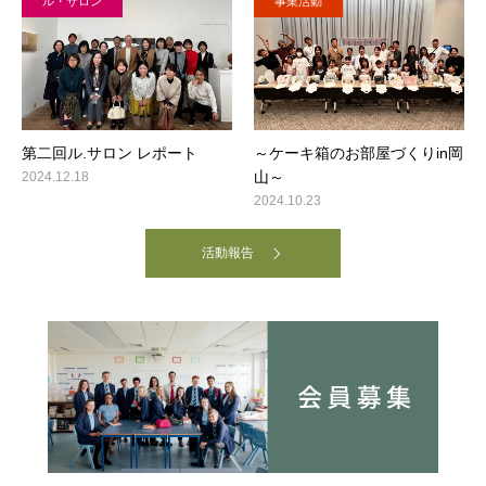
ル・サロン
事業活動
第⼆回ル.サロン レポート
～ケーキ箱のお部屋づくりin岡
山～
2024.12.18
2024.10.23
活動報告