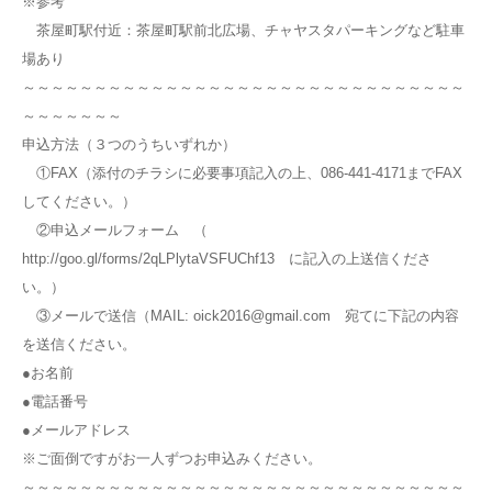
※参考
茶屋町駅付近：茶屋町駅前北広場、チャヤスタパーキングなど駐車
場あり
～～～～～～～～～～～～～～～～～～～～～～～～～～～～～～～
～～～～～～～
申込方法（３つのうちいずれか）
①FAX（添付のチラシに必要事項記入の上、086-441-4171までFAX
してください。）
②申込メールフォーム （
http://goo.gl/forms/2qLPlytaVSFUChf13 に記入の上送信くださ
い。）
③メールで送信（MAIL: oick2016@gmail.com 宛てに下記の内容
を送信ください。
●お名前
●電話番号
●メールアドレス
※ご面倒ですがお一人ずつお申込みください。
～～～～～～～～～～～～～～～～～～～～～～～～～～～～～～～