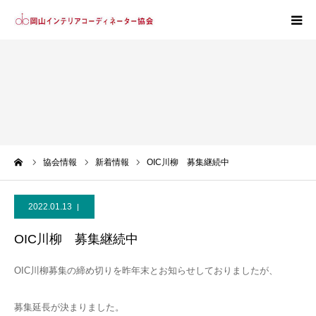
ホーム
協会紹介
会員紹介
ーム
協会情報
新着情報
OIC川柳 募集継続中
入会案内
2022.01.13
OIC川柳 募集継続中
OIC川柳募集の締め切りを昨年末とお知らせしておりましたが、
募集延長が決まりました。