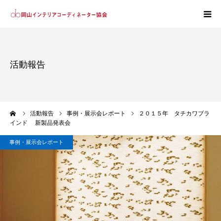
ホーム
活動報告
協会紹介
会員紹介
ーム
活動報告
事例・展示会レポート
２０１５年 タチカワブラ
インド 新製品発表会
入会案内
事例・展示会レポート