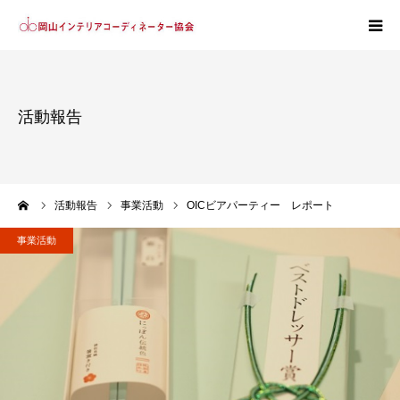
ホーム
活動報告
協会紹介
会員紹介
ーム
活動報告
事業活動
OICビアパーティー レポート
入会案内
事業活動