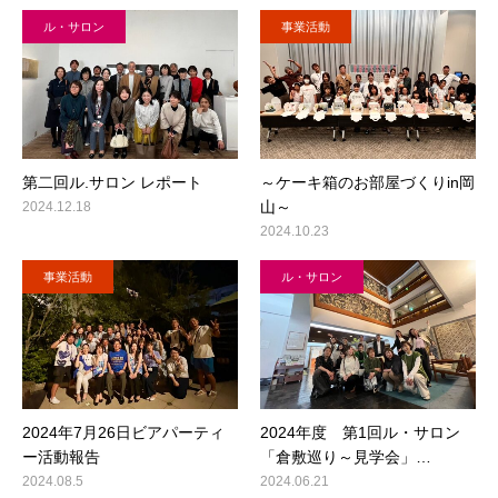
ル・サロン
事業活動
第⼆回ル.サロン レポート
～ケーキ箱のお部屋づくりin岡
山～
2024.12.18
2024.10.23
事業活動
ル・サロン
2024年7月26日ビアパーティ
2024年度 第1回ル・サロン
ー活動報告
「倉敷巡り～見学会」…
2024.08.5
2024.06.21